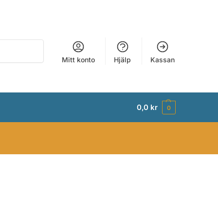
Sök
Mitt konto
Hjälp
Kassan
0,0
kr
0