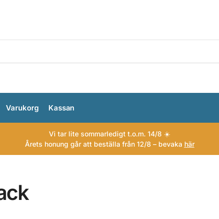
Varukorg
Kassan
Vi tar lite sommarledigt t.o.m. 14/8 ☀️
Årets honung går att beställa från 12/8 – bevaka
här
ack