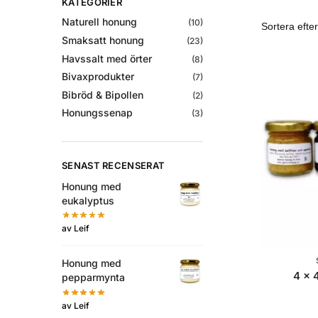
KATEGORIER
Naturell honung
(10)
Smaksatt honung
(23)
Havssalt med örter
(8)
Bivaxprodukter
(7)
Bibröd & Bipollen
(2)
Honungssenap
(3)
SENAST RECENSERAT
Honung med
eukalyptus
av Leif
Honung med
4 x 
pepparmynta
av Leif