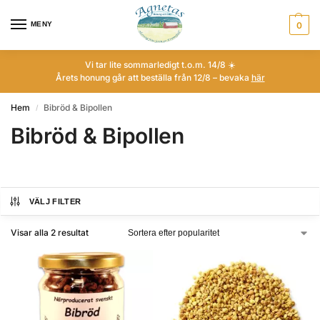
MENY
0
Vi tar lite sommarledigt t.o.m. 14/8 ☀️
Årets honung går att beställa från 12/8 – bevaka
här
Hem
Bibröd & Bipollen
/
Bibröd & Bipollen
VÄLJ FILTER
Visar alla 2 resultat