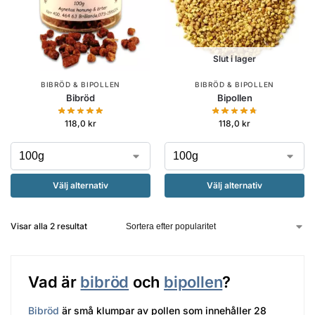
Slut i lager
BIBRÖD & BIPOLLEN
BIBRÖD & BIPOLLEN
Bibröd
Bipollen
118,0
kr
118,0
kr
Välj alternativ
Välj alternativ
Visar alla 2 resultat
Vad är
bibröd
och
bipollen
?
Bibröd
är små klumpar av pollen som innehåller 28