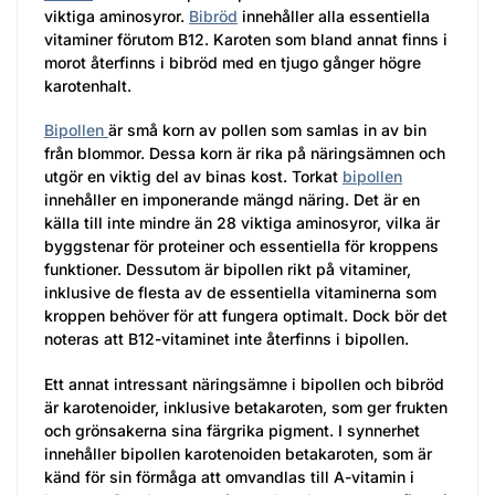
viktiga aminosyror.
Bibröd
innehåller alla essentiella
vitaminer förutom B12. Karoten som bland annat finns i
morot återfinns i bibröd med en tjugo gånger högre
karotenhalt.
Bipollen
är små korn av pollen som samlas in av bin
från blommor. Dessa korn är rika på näringsämnen och
utgör en viktig del av binas kost. Torkat
bipollen
innehåller en imponerande mängd näring. Det är en
källa till inte mindre än 28 viktiga aminosyror, vilka är
byggstenar för proteiner och essentiella för kroppens
funktioner. Dessutom är bipollen rikt på vitaminer,
inklusive de flesta av de essentiella vitaminerna som
kroppen behöver för att fungera optimalt. Dock bör det
noteras att B12-vitaminet inte återfinns i bipollen.
Ett annat intressant näringsämne i bipollen och bibröd
är karotenoider, inklusive betakaroten, som ger frukten
och grönsakerna sina färgrika pigment. I synnerhet
innehåller bipollen karotenoiden betakaroten, som är
känd för sin förmåga att omvandlas till A-vitamin i