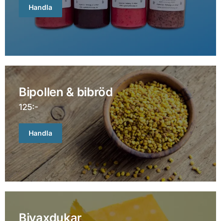
Handla
Bipollen & bibröd
125:-
Handla
Bivaxdukar