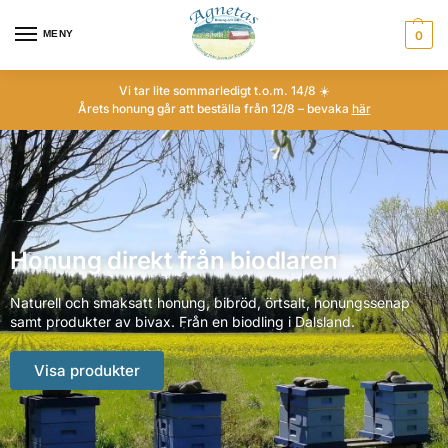
MENY
0
Vi tar lite sommarledigt t.o.m. 14/8 ☀️
Årets honung går att beställa från 12/8 – bevaka
här
Honung direkt från biodlaren
Naturell och smaksatt honung, bibröd, örtsalt, honungssenap
samt produkter av bivax. Från en biodling i Dalsland.
Visa produkter