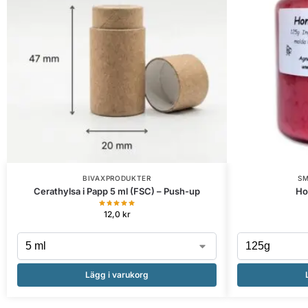
BIVAXPRODUKTER
S
Cerathylsa i Papp 5 ml (FSC) – Push-up
Ho
12,0
kr
Lägg i varukorg