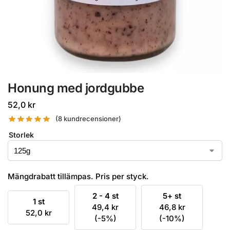
Honung med jordgubbe
52,0
kr
(
8
kundrecensioner)
Storlek
Mängdrabatt tillämpas. Pris per styck.
2 - 4 st
5+ st
1 st
49,4
kr
46,8
kr
52,0
kr
(-5%)
(-10%)