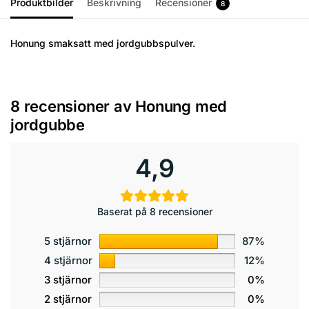
Produktbilder
Beskrivning
Recensioner
8
Honung smaksatt med jordgubbspulver.
8 recensioner av
Honung med
jordgubbe
4,9
Baserat på 8 recensioner
5 stjärnor
87%
4 stjärnor
12%
3 stjärnor
0%
2 stjärnor
0%