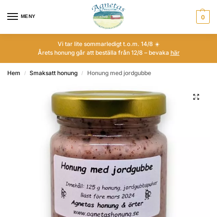
MENY
0
Vi tar lite sommarledigt t.o.m. 14/8 ☀️
Årets honung går att beställa från 12/8 – bevaka
här
Hem
Smaksatt honung
Honung med jordgubbe
/
/