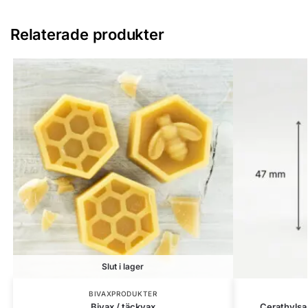
Relaterade produkter
Slut i lager
BIVAXPRODUKTER
Bivax / täckvax
Cerathylsa 