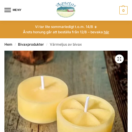
MENY
0
Vi tar lite sommarledigt t.o.m. 14/8 ☀️
Årets honung går att beställa från 12/8 – bevaka
här
Hem
Bivaxprodukter
Värmeljus av bivax
/
/