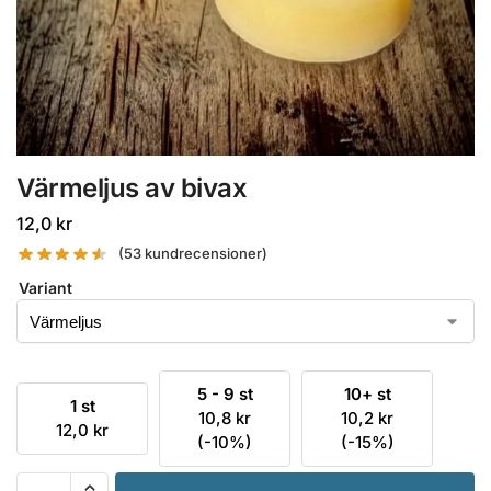
Värmeljus av bivax
12,0
kr
(
53
kundrecensioner)
Variant
5 - 9 st
10+ st
1 st
10,8
kr
10,2
kr
12,0
kr
(-10%)
(-15%)