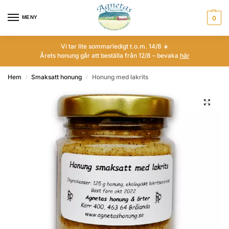
MENY
0
Vi tar lite sommarledigt t.o.m. 14/8 ☀️
Årets honung går att beställa från 12/8 – bevaka
här
Hem
Smaksatt honung
Honung med lakrits
/
/