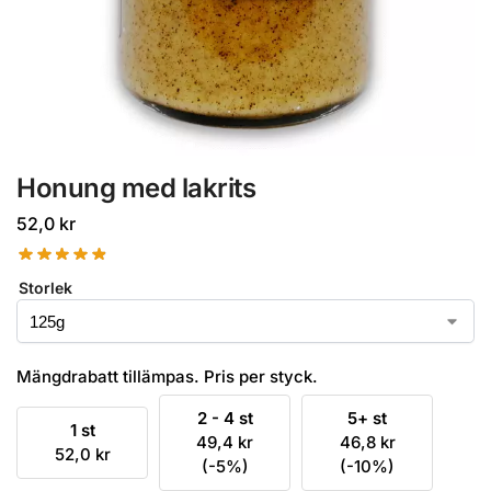
Honung med lakrits
52,0
kr
Storlek
Mängdrabatt tillämpas. Pris per styck.
2 - 4 st
5+ st
1 st
49,4
kr
46,8
kr
52,0
kr
(-5%)
(-10%)