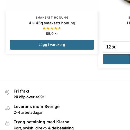
SMAKSATT HONUNG
4 x 45g smaksatt honung
H
85,0
kr
Lägg i varukorg
Fri frakt
På köp över 499:-
Leverans inom Sverige
2-4 arbetsdagar
Trygg betalning med Klarna
Kort, swish, direkt- & delbetalning