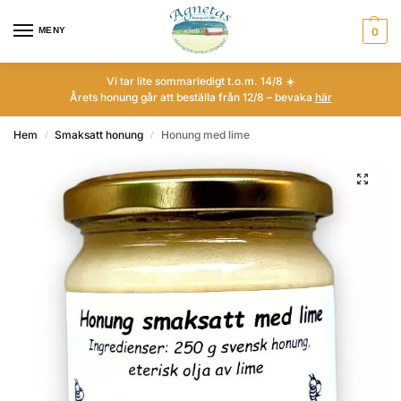
MENY
0
Vi tar lite sommarledigt t.o.m. 14/8 ☀️
Årets honung går att beställa från 12/8 – bevaka
här
Hem
Smaksatt honung
Honung med lime
/
/