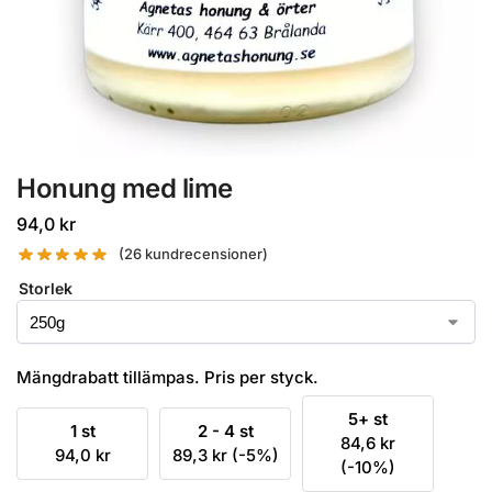
Honung med lime
94,0
kr
(
26
kundrecensioner)
Storlek
Mängdrabatt tillämpas. Pris per styck.
5+ st
1 st
2 - 4 st
84,6
kr
94,0
kr
89,3
kr
(-5%)
(-10%)