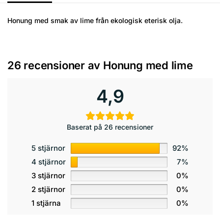
Honung med smak av lime från ekologisk eterisk olja.
26 recensioner av
Honung med lime
4,9
Baserat på 26 recensioner
5 stjärnor
92%
4 stjärnor
7%
3 stjärnor
0%
2 stjärnor
0%
1 stjärna
0%