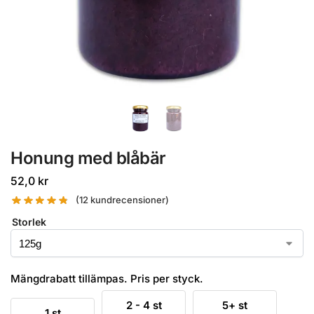
Honung med blåbär
52,0
kr
(
12
kundrecensioner)
Storlek
Mängdrabatt tillämpas. Pris per styck.
2 - 4 st
5+ st
1 st