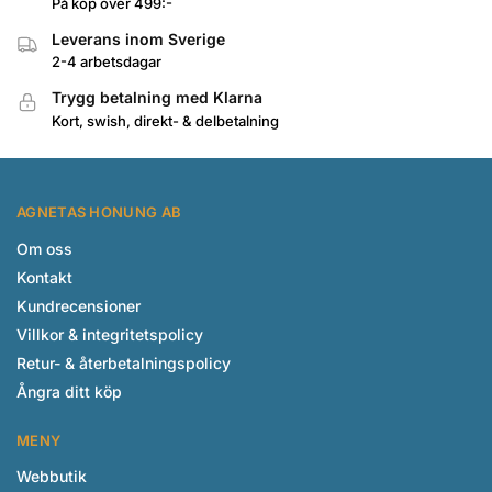
På köp över 499:-
Leverans inom Sverige
2-4 arbetsdagar
Trygg betalning med Klarna
Kort, swish, direkt- & delbetalning
AGNETAS HONUNG AB
Om oss
Kontakt
Kundrecensioner
Villkor & integritetspolicy
Retur- & återbetalningspolicy
Ångra ditt köp
MENY
Webbutik