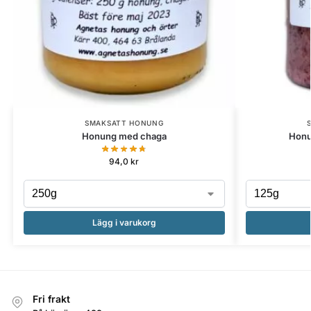
SMAKSATT HONUNG
Honung med chaga
Honu
94,0
kr
Lägg i varukorg
Fri frakt