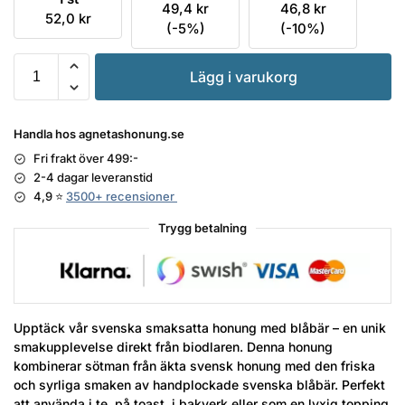
49,4
kr
46,8
kr
52,0
kr
(-5%)
(-10%)
Lägg i varukorg
Handla hos agnetashonung.se
Fri frakt över 499:-
2-4 dagar leveranstid
4,9 ⭐
3500+ recensioner
Trygg betalning
Upptäck vår svenska smaksatta honung med blåbär – en unik
smakupplevelse direkt från biodlaren. Denna honung
kombinerar sötman från äkta svensk honung med den friska
och syrliga smaken av handplockade svenska blåbär. Perfekt
att använda i te, på toast, i bakverk eller som en lyxig topping