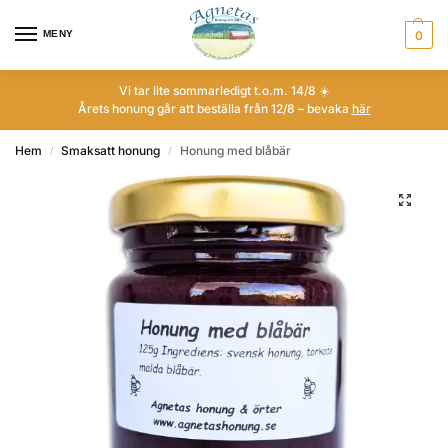
MENY
0
Vi tar lite sommarledigt t.o.m. 14/8 ☀️
Årets honung går att beställa från 12/8 – bevaka
här
Hem
Smaksatt honung
Honung med blåbär
/
/