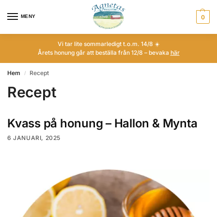
MENY
0
Vi tar lite sommarledigt t.o.m. 14/8 ☀️
Årets honung går att beställa från 12/8 – bevaka
här
Hem
Recept
/
Recept
Kvass på honung – Hallon & Mynta
6 JANUARI, 2025